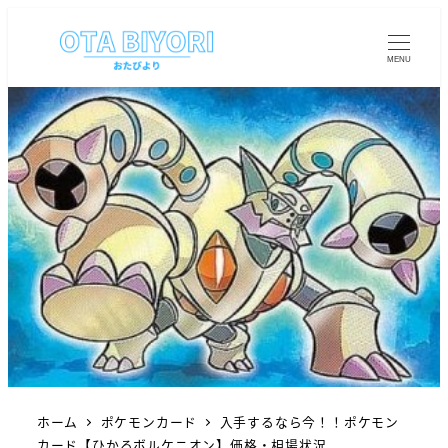
MENU
ホーム
ポケモンカード
入手するなら今！！ポケモン
カード【ひかるボルケニオン】価格・相場状況