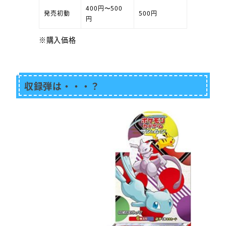
400円〜500
発売初動
500円
円
※購入価格
収録弾は・・・？